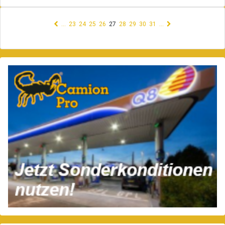
(current)
…
23
24
25
26
27
28
29
30
31
…