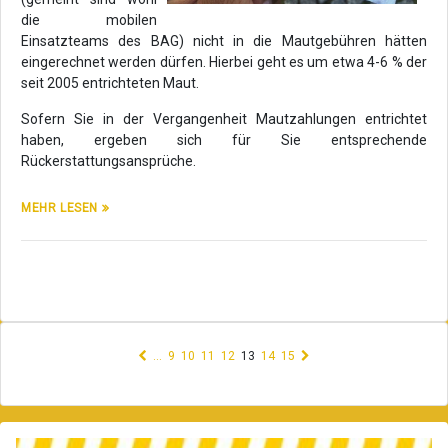
die mobilen
Einsatzteams des BAG) nicht in die Mautgebühren hätten
eingerechnet werden dürfen. Hierbei geht es um etwa 4-6 % der
seit 2005 entrichteten Maut.
Sofern Sie in der Vergangenheit Mautzahlungen entrichtet
haben, ergeben sich für Sie entsprechende
Rückerstattungsansprüche.
MEHR LESEN
(current)
…
9
10
11
12
13
14
15