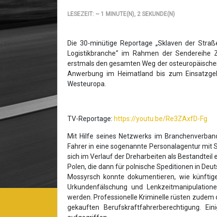
LESEZEIT: ~ 1 MINUTE(N), 2 SEKUNDE(N)
Die
30-minütige Reportage „Sklaven der Straß
Logistikbranche“ im Rahmen der Sendereihe
erstmals den gesamten Weg der osteuropäischen
Anwerbung im Heimatland bis zum Einsatzgeb
Westeuropa.
TV-Reportage:
https://youtu.be/Re3ZAxfD-Fg
Mit Hilfe seines Netzwerks im Branchenverban
Fahrer in eine sogenannte Personalagentur mit Si
sich im Verlauf der Dreharbeiten als Bestandteil
Polen, die dann für polnische Speditionen in Deut
Mossyrsch konnte dokumentieren, wie künftige
Urkundenfälschung und Lenkzeitmanipulationen
werden. Professionelle Kriminelle rüsten zudem d
gekauften Berufskraftfahrerberechtigung. E